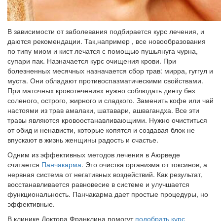
В зависимости от заболевания подбирается курс лечения, и
даются рекомендации. Так,например , все новообразования
по типу миом и кист лечатся с помощью пушьянуга чурна,
супари пак. Назначается курс очищения крови. При
болезненных месячных назначается сбор трав: мирра, гуггул и
муста. Они обладают противоспазматическими свойствами.
При маточных кровотечениях нужно соблюдать диету без
соленого, острого, жирного и сладкого. Заменить кофе или чай
настоями из трав амалаки, шатавари, ашвагандха. Все эти
травы являются кровоостанавливающими. Нужно очиститься
от обид и ненависти, которые копятся и создавая блок не
впускают в жизнь женщины радость и счастье.
Одним из эффективных методов лечения в Аюрведе
считается
Панчакарма
. Это очистка организма от токсинов, а
нервная система от негативных воздействий. Как результат,
восстанавливается равновесие в системе и улучшается
функциональность. Панчакарма дает простые процедуры, но
эффективные.
В клинике Доктора Франклина помогут
подобрать курс