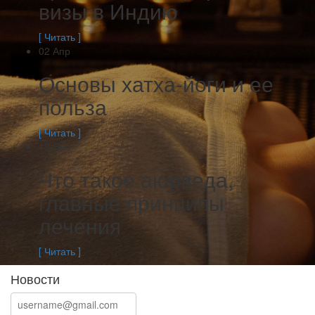
визы в Индию
[ Читать ]
02
Апр
Основы хатха-йоги и ее
польза
[ Читать ]
18
Янв
Что такое аюрведа,
главные принципы
лечения
[ Читать ]
Новости