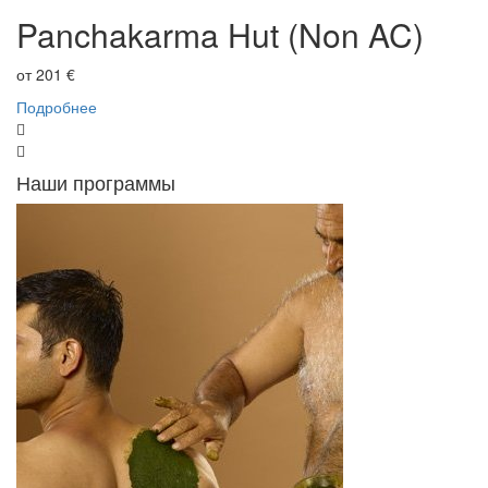
Panchakarma Hut (Non AC)
от 201 €
от
Подробнее
П
Наши программы