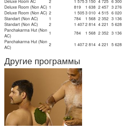
Deluxe Room AC
2
1 575
3 150
4 725
6 300
Deluxe Room (Non AC)
1
819
1 638
2 457
3 276
Deluxe Room (Non AC)
2
1 505
3 010
4 515
6 020
Standart (Non AC)
1
784
1 568
2 352
3 136
Standart (Non AC)
2
1 407
2 814
4 221
5 628
Panchakarma Hut (Non
1
784
1 568
2 352
3 136
AC)
Panchakarma Hut (Non
2
1 407
2 814
4 221
5 628
AC)
Другие программы