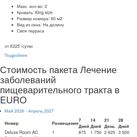
Макс. кол-во: 2
Кровать: King size
Размер номера: 60 м2
Вид из окна: На долину
Своя терраса
от €225
/сутки
Подробнее
Стоимость пакета Лечение
заболеваний
пищеварительного тракта в
EURO
Май 2026 - Апрель 2027
7
14
21
28
Номер
Размещение
Дней
Дней
День
Дней
Deluxe Room AC
1
875
1 750
2 625
3 500