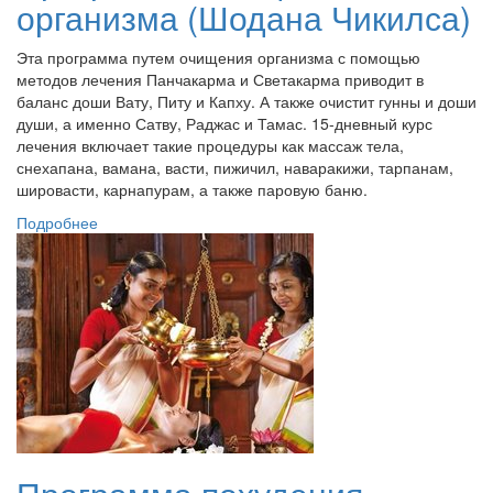
организма (Шодана Чикилса)
Эта программа путем очищения организма с помощью
методов лечения Панчакарма и Светакарма приводит в
баланс доши Вату, Питу и Капху. А также очистит гунны и доши
души, а именно Сатву, Раджас и Тамас. 15-дневный курс
лечения включает такие процедуры как массаж тела,
снехапана, вамана, васти, пижичил, наваракижи, тарпанам,
шировасти, карнапурам, а также паровую баню.
Подробнее