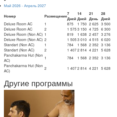
Май 2026 - Апрель 2027
7
14
21
28
Номер
Размещение
Дней
Дней
День
Дней
Deluxe Room AC
1
875
1 750
2 625
3 500
Deluxe Room AC
2
1 575
3 150
4 725
6 300
Deluxe Room (Non AC)
1
819
1 638
2 457
3 276
Deluxe Room (Non AC)
2
1 505
3 010
4 515
6 020
Standart (Non AC)
1
784
1 568
2 352
3 136
Standart (Non AC)
2
1 407
2 814
4 221
5 628
Panchakarma Hut (Non
1
784
1 568
2 352
3 136
AC)
Panchakarma Hut (Non
2
1 407
2 814
4 221
5 628
AC)
Другие программы